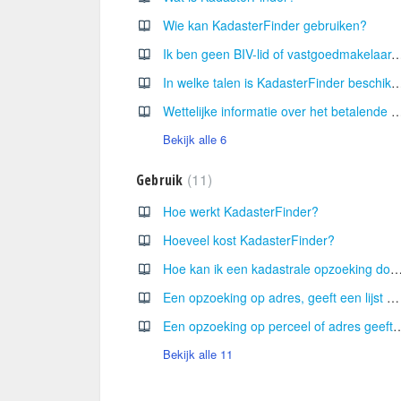
Wie kan KadasterFinder gebruiken?
Ik ben geen BIV-lid of vastgoedmakelaar-bemiddelaar, kan ik Kadast
In welke talen is KadasterFinder be
Wettelijke informatie over het betalende 070 – nummer
Bekijk alle 6
11
Gebruik
Hoe werkt KadasterFinder?
Hoeveel kost KadasterFinder?
Hoe kan ik een kadastrale opzoeking doen in Kadast
Een opzoeking op adres, geeft een lijst met leggers, hoe interpreteer ik de busnummers?
Een opzoeking op perceel of adres geeft een lijst met leggers, h
Bekijk alle 11