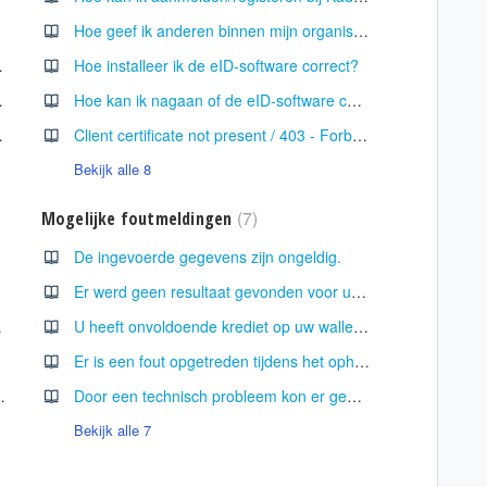
Hoe geef ik anderen binnen mijn organisatie toegang tot KadasterFinder?
erFinder gebruiken?
Hoe installeer ik de eID-software correct?
schikbaar?
Hoe kan ik nagaan of de eID-software correct werd geïnstalleerd?
 (070 22 89 00)
Client certificate not present / 403 - Forbidden. Acces is denied
Bekijk alle 8
7
Mogelijke foutmeldingen
De ingevoerde gegevens zijn ongeldig.
Er werd geen resultaat gevonden voor uw zoekcriteria.
erFinder?
U heeft onvoldoende krediet op uw wallet om een opzoeking te verrichten.
Er is een fout opgetreden tijdens het ophalen van de gekozen legger. Probeer later opnieuw.
oe interpreteer ik de kolom "Detail"?
Door een technisch probleem kon er geen resultaat voor uw opzoeking gevonden worden. Probeer later opnieuw.
Bekijk alle 7