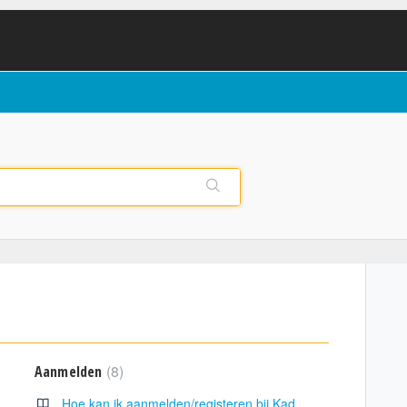
8
Aanmelden
Hoe kan ik aanmelden/registeren bij KadasterFinder?