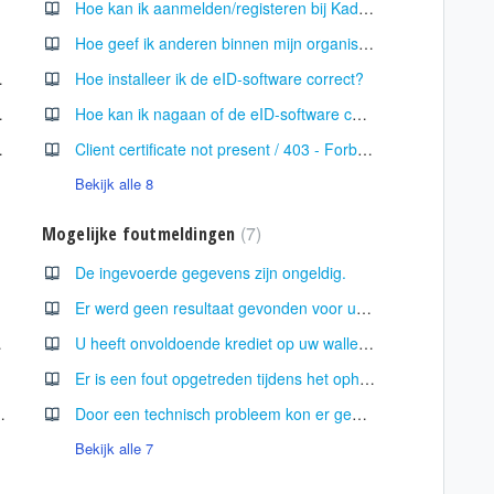
Hoe kan ik aanmelden/registeren bij KadasterFinder?
Hoe geef ik anderen binnen mijn organisatie toegang tot KadasterFinder?
erFinder gebruiken?
Hoe installeer ik de eID-software correct?
schikbaar?
Hoe kan ik nagaan of de eID-software correct werd geïnstalleerd?
 (070 22 89 00)
Client certificate not present / 403 - Forbidden. Acces is denied
Bekijk alle 8
7
Mogelijke foutmeldingen
De ingevoerde gegevens zijn ongeldig.
Er werd geen resultaat gevonden voor uw zoekcriteria.
erFinder?
U heeft onvoldoende krediet op uw wallet om een opzoeking te verrichten.
Er is een fout opgetreden tijdens het ophalen van de gekozen legger. Probeer later opnieuw.
oe interpreteer ik de kolom "Detail"?
Door een technisch probleem kon er geen resultaat voor uw opzoeking gevonden worden. Probeer later opnieuw.
Bekijk alle 7