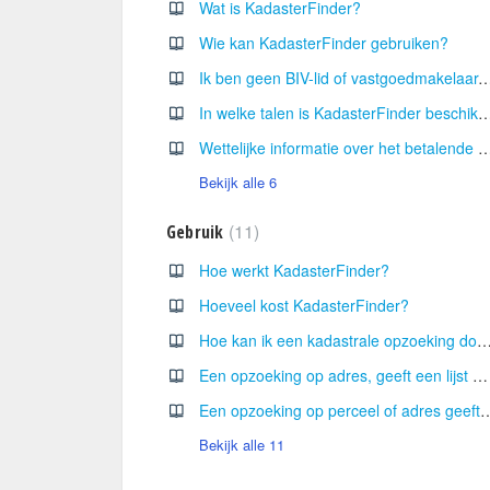
Wat is KadasterFinder?
Wie kan KadasterFinder gebruiken?
Ik ben geen BIV-lid of vastgoedmakelaar-bemiddelaar, kan ik Kadast
In welke talen is KadasterFinder be
Wettelijke informatie over het betalende 070 – nummer
Bekijk alle 6
11
Gebruik
Hoe werkt KadasterFinder?
Hoeveel kost KadasterFinder?
Hoe kan ik een kadastrale opzoeking doen in Kadast
Een opzoeking op adres, geeft een lijst met leggers, hoe interpreteer ik de busnummers?
Een opzoeking op perceel of adres geeft een lijst met leggers, h
Bekijk alle 11