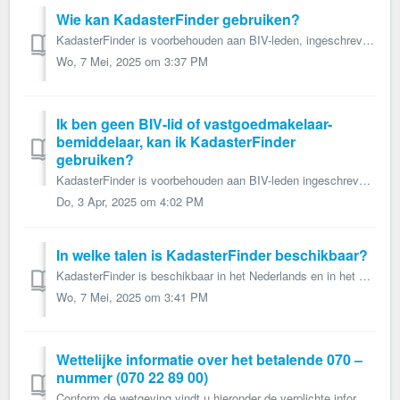
Wie kan KadasterFinder gebruiken?
KadasterFinder is voorbehouden aan BIV-leden, ingeschreven als vastgoedmakelaar-bemiddelaar. Echter kunnen ook medewerkers hiervan gebruik maken, dit op voo...
Wo, 7 Mei, 2025 om 3:37 PM
Ik ben geen BIV-lid of vastgoedmakelaar-
bemiddelaar, kan ik KadasterFinder
gebruiken?
KadasterFinder is voorbehouden aan BIV-leden ingeschreven als vastgoedmakelaar-bemiddelaar. Medewerkers van een BIV-erkende vastgoedmakelaar-bemiddelaar ku...
Do, 3 Apr, 2025 om 4:02 PM
In welke talen is KadasterFinder beschikbaar?
KadasterFinder is beschikbaar in het Nederlands en in het Frans. Wisselen van taal doet u door bovenaan op "NL" of "FR" te klikken en de...
Wo, 7 Mei, 2025 om 3:41 PM
Wettelijke informatie over het betalende 070 –
nummer (070 22 89 00)
Conform de wetgeving vindt u hieronder de verplichte informatie van het betalend 070 nummer. Beroepsinstituut van Vastgoedmakelaars (BIV) Ondernemingsnum...