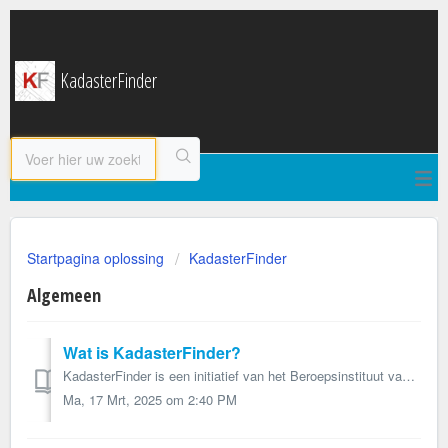
KadasterFinder
Startpagina oplossing
KadasterFinder
Algemeen
Wat is KadasterFinder?
KadasterFinder is een initiatief van het Beroepsinstituut van Vastgoedmakelaars (BIV), een online dienst waarmee elke erkende vastgoedmakelaar online toegan...
Ma, 17 Mrt, 2025 om 2:40 PM