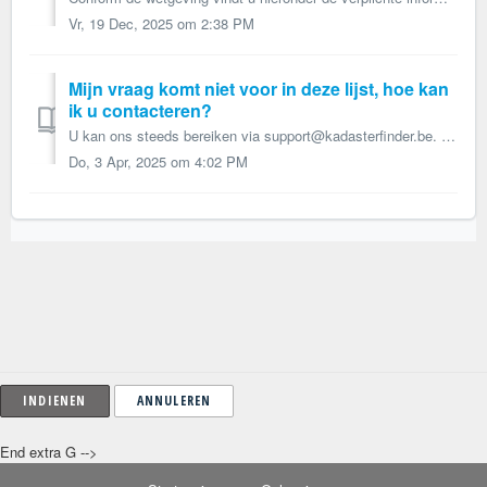
Vr, 19 Dec, 2025 om 2:38 PM
Mijn vraag komt niet voor in deze lijst, hoe kan
ik u contacteren?
U kan ons steeds bereiken via support@kadasterfinder.be. Wij doen onze uiterste best om u zo spoedig mogelijk van een repliek te voorzien. Als u via mai...
Do, 3 Apr, 2025 om 4:02 PM
ANNULEREN
End extra G -->