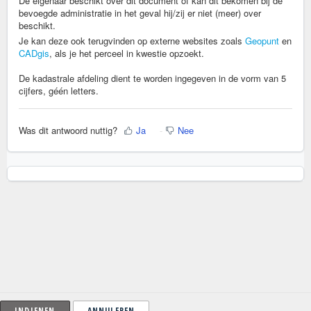
De eigenaar beschikt over dit document of kan dit bekomen bij de
bevoegde administratie in het geval hij/zij er niet (meer) over
beschikt.
Je kan deze ook terugvinden op externe websites zoals
Geopunt
en
CADgis
, als je het perceel in kwestie opzoekt.
De kadastrale afdeling dient te worden ingegeven in de vorm van 5
cijfers, géén letters.
Was dit antwoord nuttig?
Ja
Nee
ANNULEREN